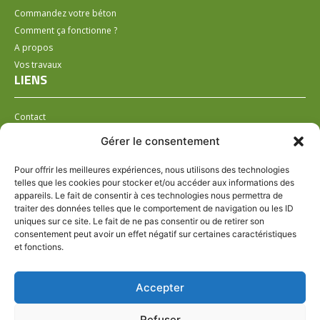
Commandez votre béton
Comment ça fonctionne ?
A propos
Vos travaux
LIENS
Contact
Installer un distributeur
Gérer le consentement
LÉGAL
Pour offrir les meilleures expériences, nous utilisons des technologies
telles que les cookies pour stocker et/ou accéder aux informations des
Mentions légales
appareils. Le fait de consentir à ces technologies nous permettra de
Conditions générales de ventes
traiter des données telles que le comportement de navigation ou les ID
Politique de confidentialité
uniques sur ce site. Le fait de ne pas consentir ou de retirer son
consentement peut avoir un effet négatif sur certaines caractéristiques
Politique de cookies (UE)
et fonctions.
HORAIRES VARIABLES SUIVANT LE POINT DE
Accepter
DISTRIBUTION
SUIVEZ-NOUS
Refuser