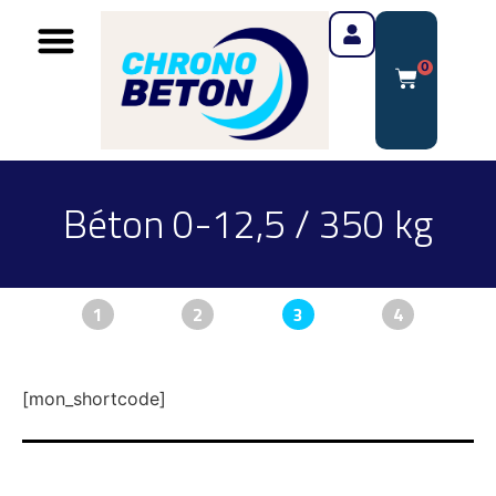
0
Béton 0-12,5 / 350 kg
1
2
3
4
[mon_shortcode]