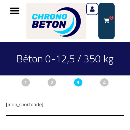
0
Béton 0-12,5 / 350 kg
1
2
3
4
[mon_shortcode]