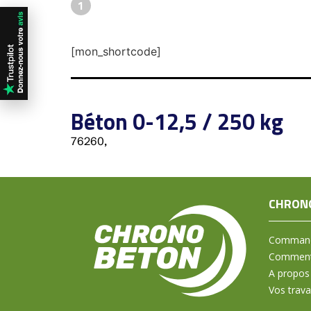
1
[mon_shortcode]
Béton 0-12,5 / 250 kg
76260,
CHRON
Command
Comment 
A propos
Vos trav