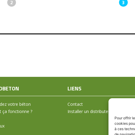
2
3
OBETON
LIENS
ez votre béton
Contact
ça fonctionne ?
Installer un distributeur
Pour offrir 
cookies pour
aux
à ces techn
de navigatio