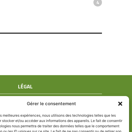
4
LÉGAL
Mentions légales
Gérer le consentement
Conditions générales de ventes
Politique de confidentialité
les meilleures expériences, nous utilisons des technologies telles que les
 stocker et/ou accéder aux informations des appareils. Le fait de consentir
Politique de cookies (UE)
ologies nous permettra de traiter des données telles que le comportement
n ou les ID uniques sur ce site. Le fait de ne pas consentir ou de retirer son