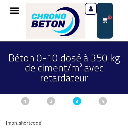
0
Béton 0-10 dosé à 350 kg
de ciment/m³ avec
retardateur
1
2
3
4
[mon_shortcode]