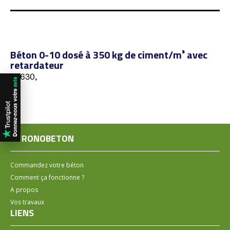
Béton 0-10 dosé à 350 kg de ciment/m³ avec
retardateur
56630,
CHRONOBETON
Commandez votre béton
Comment ça fonctionne ?
A propos
Vos travaux
LIENS