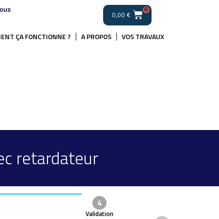
ous
0
0,00
€
ENT ÇA FONCTIONNE ?
A PROPOS
VOS TRAVAUX
c retardateur
4
Validation