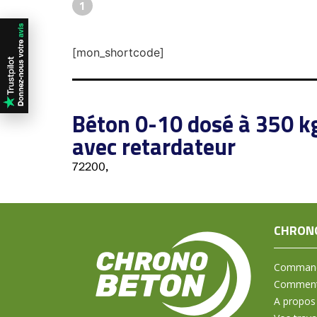
1
[mon_shortcode]
Béton 0-10 dosé à 350 k
avec retardateur
72200,
CHRON
Command
Comment 
A propos