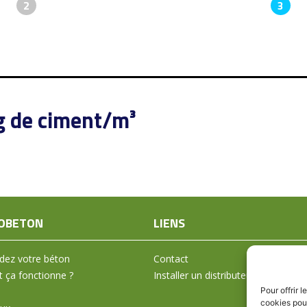
2
3
g de ciment/m³
OBETON
LIENS
ez votre béton
Contact
ça fonctionne ?
Installer un distributeur
Pour offrir 
cookies pour