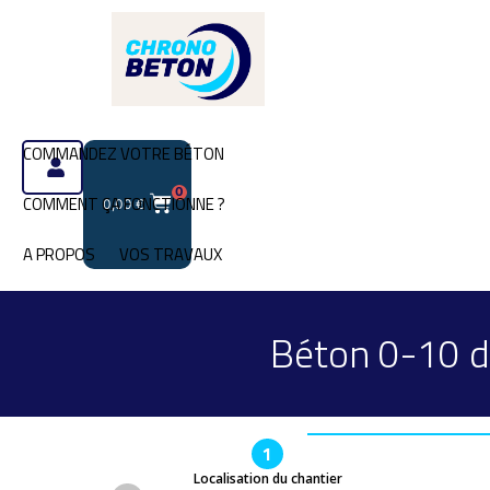
COMMANDEZ VOTRE BÉTON
0
COMMENT ÇA FONCTIONNE ?
0,00
€
A PROPOS
VOS TRAVAUX
Béton 0-10 d
1
Localisation du chantier