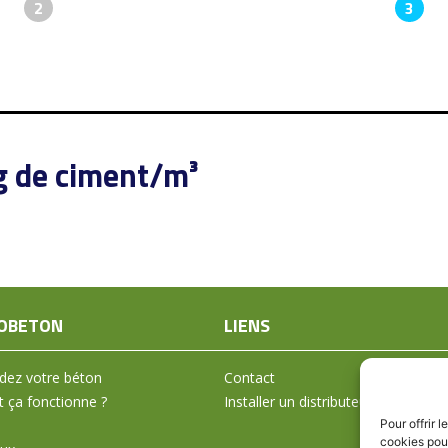
2
3
g de ciment/m³
OBETON
LIENS
ez votre béton
Contact
ça fonctionne ?
Installer un distributeur
Pour offrir 
cookies pour