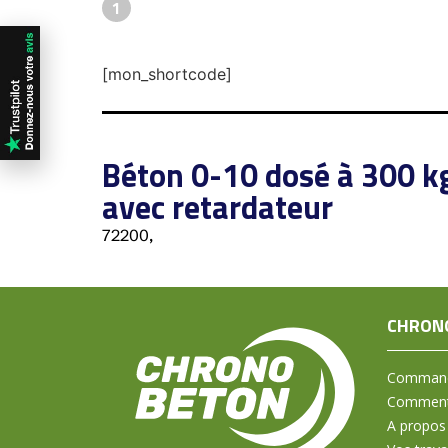
1
[mon_shortcode]
Béton 0-10 dosé à 300 k
avec retardateur
72200,
CHRON
Command
Comment 
A propos