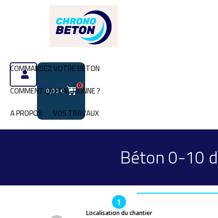
COMMANDEZ VOTRE BÉTON
0
COMMENT ÇA FONCTIONNE ?
0,00
€
A PROPOS
VOS TRAVAUX
Béton 0-10 d
1
Localisation du chantier