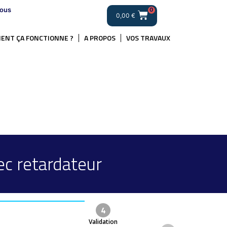
ous
0
0,00
€
ENT ÇA FONCTIONNE ?
A PROPOS
VOS TRAVAUX
c retardateur
4
Validation