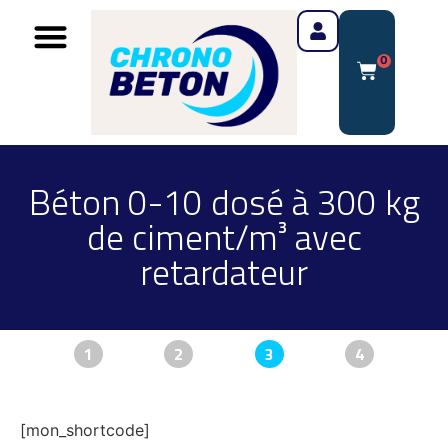
0
Béton 0-10 dosé à 300 kg
de ciment/m³ avec
retardateur
1
2
3
4
[mon_shortcode]