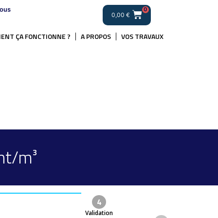
ous
0
0,00
€
ENT ÇA FONCTIONNE ?
A PROPOS
VOS TRAVAUX
nt/m³
4
Validation