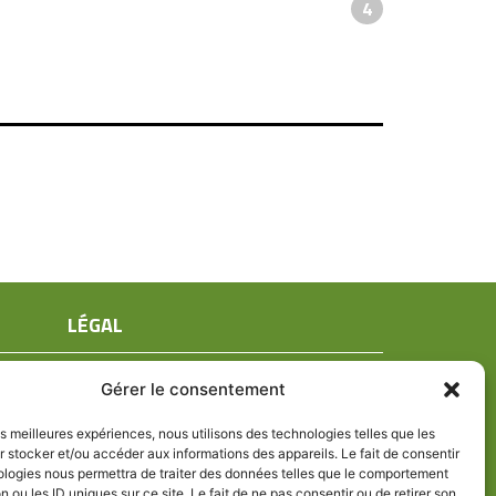
4
LÉGAL
Mentions légales
Gérer le consentement
Conditions générales de ventes
Politique de confidentialité
les meilleures expériences, nous utilisons des technologies telles que les
 stocker et/ou accéder aux informations des appareils. Le fait de consentir
Politique de cookies (UE)
ologies nous permettra de traiter des données telles que le comportement
n ou les ID uniques sur ce site. Le fait de ne pas consentir ou de retirer son