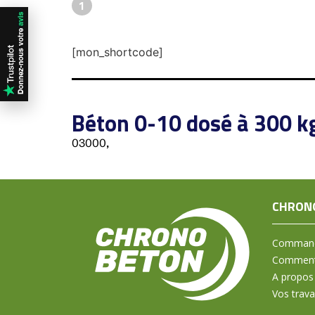
1
[mon_shortcode]
Béton 0-10 dosé à 300 k
03000,
CHRON
Command
Comment 
A propos
Vos trav