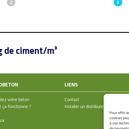
2
3
g de ciment/m³
OBETON
LIENS
ez votre béton
Contact
ça fonctionne ?
Installer un distributeur
Pour offrir 
cookies pour
aux
à ces techn
de navigatio