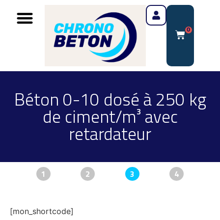
0
Béton 0-10 dosé à 250 kg
de ciment/m³ avec
retardateur
1
2
3
4
[mon_shortcode]