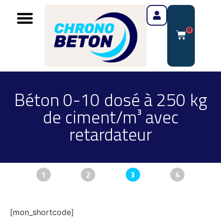
0
Béton 0-10 dosé à 250 kg
de ciment/m³ avec
retardateur
1
2
3
4
[mon_shortcode]