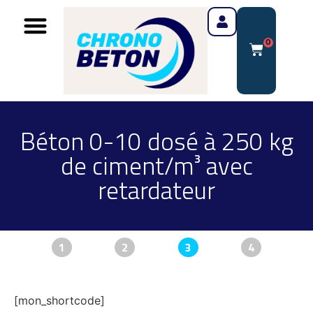
0
Béton 0-10 dosé à 250 kg
de ciment/m³ avec
retardateur
1
2
3
4
[mon_shortcode]