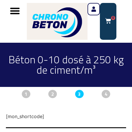
0
Béton 0-10 dosé à 250 kg
de ciment/m³
1
2
3
4
[mon_shortcode]