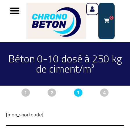
0
Béton 0-10 dosé à 250 kg
de ciment/m³
1
2
3
4
[mon_shortcode]