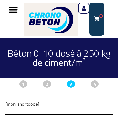
0
Béton 0-10 dosé à 250 kg
de ciment/m³
1
2
3
4
[mon_shortcode]