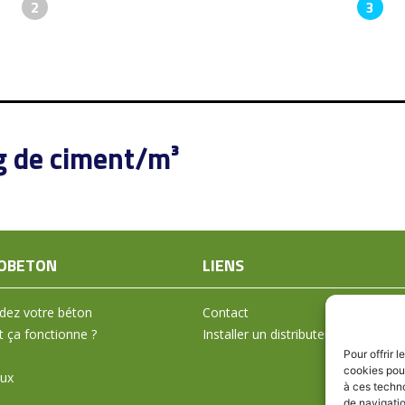
2
3
g de ciment/m³
OBETON
LIENS
ez votre béton
Contact
ça fonctionne ?
Installer un distributeur
Pour offrir 
cookies pour
aux
à ces techn
de navigatio