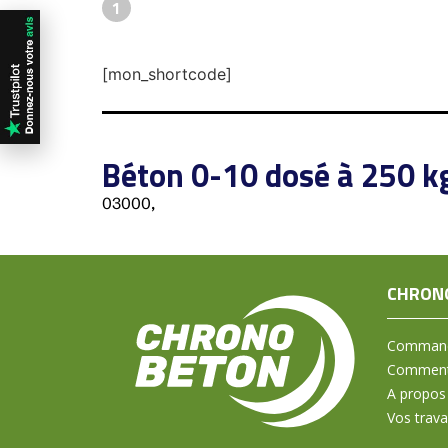
1
[mon_shortcode]
Béton 0-10 dosé à 250 k
03000,
CHRON
Command
Comment 
A propos
Vos trav