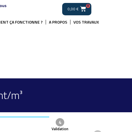
ous
0
0,00
€
ENT ÇA FONCTIONNE ?
A PROPOS
VOS TRAVAUX
nt/m³
4
Validation