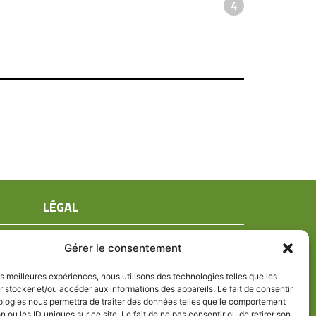
4
LÉGAL
Mentions légales
Gérer le consentement
Conditions générales de ventes
Politique de confidentialité
les meilleures expériences, nous utilisons des technologies telles que les
 stocker et/ou accéder aux informations des appareils. Le fait de consentir
Politique de cookies (UE)
ologies nous permettra de traiter des données telles que le comportement
n ou les ID uniques sur ce site. Le fait de ne pas consentir ou de retirer son