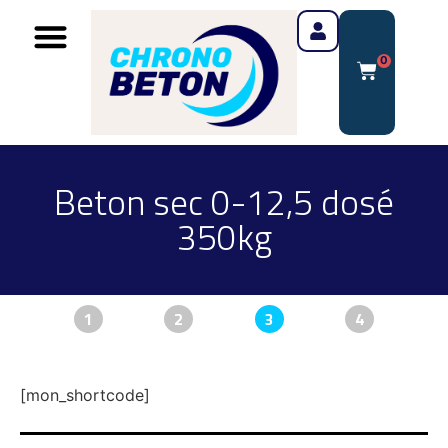
0
Beton sec 0-12,5 dosé
350kg
1
2
3
4
[mon_shortcode]