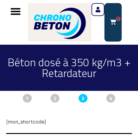
0
Béton dosé à 350 kg/m3 +
Retardateur
1
2
3
4
[mon_shortcode]