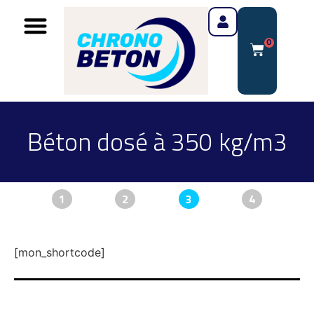
0
Béton dosé à 350 kg/m3
1
2
3
4
[mon_shortcode]