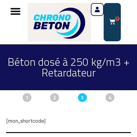
0
Béton dosé à 250 kg/m3 +
Retardateur
1
2
3
4
[mon_shortcode]