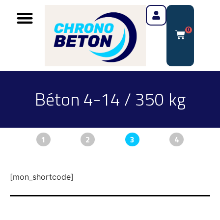
0
Béton 4-14 / 350 kg
1
2
3
4
[mon_shortcode]