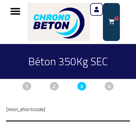
0
Béton 350Kg SEC
1
2
3
4
[mon_shortcode]