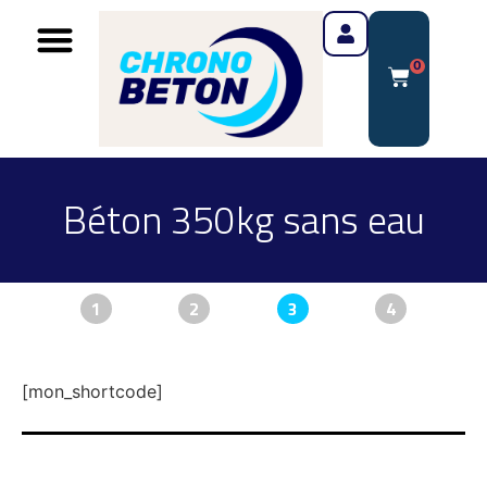
0
Béton 350kg sans eau
1
2
3
4
[mon_shortcode]