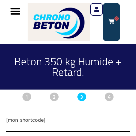
0
Beton 350 kg Humide +
Retard.
1
2
3
4
[mon_shortcode]