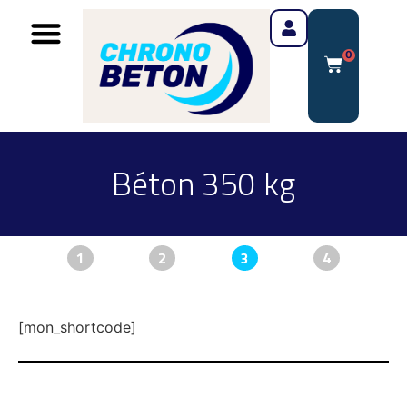
0
Béton 350 kg
1
2
3
4
[mon_shortcode]