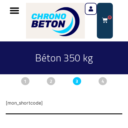
0
Béton 350 kg
1
2
3
4
[mon_shortcode]