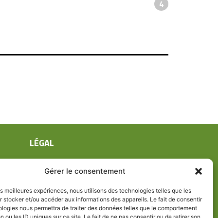
4
LÉGAL
Mentions légales
Gérer le consentement
Conditions générales de ventes
Politique de confidentialité
les meilleures expériences, nous utilisons des technologies telles que les
 stocker et/ou accéder aux informations des appareils. Le fait de consentir
Politique de cookies (UE)
ologies nous permettra de traiter des données telles que le comportement
n ou les ID uniques sur ce site. Le fait de ne pas consentir ou de retirer son