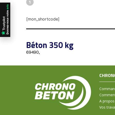
1
[mon_shortcode]
Béton 350 kg
69490,
CHRON
Command
Comment 
A propos
Vos trav