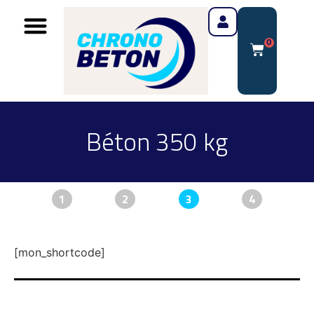
0
Béton 350 kg
1
2
3
4
[mon_shortcode]