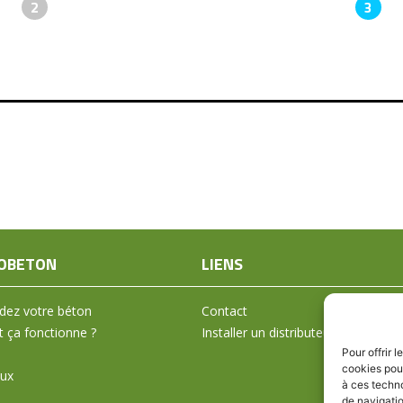
2
3
OBETON
LIENS
ez votre béton
Contact
ça fonctionne ?
Installer un distributeur
Pour offrir 
cookies pour
aux
à ces techn
de navigatio