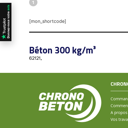
1
[mon_shortcode]
Béton 300 kg/m³
62121,
CHRON
Command
Comment 
A propos
Vos trav