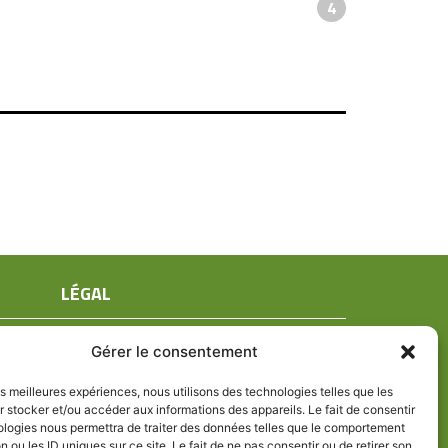
4
LÉGAL
Mentions légales
Gérer le consentement
Conditions générales de ventes
Politique de confidentialité
les meilleures expériences, nous utilisons des technologies telles que les
 stocker et/ou accéder aux informations des appareils. Le fait de consentir
Politique de cookies (UE)
ologies nous permettra de traiter des données telles que le comportement
n ou les ID uniques sur ce site. Le fait de ne pas consentir ou de retirer son