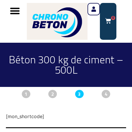
0
Béton 300 kg de ciment –
500L
1
2
3
4
[mon_shortcode]