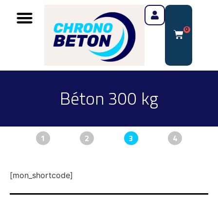
0
Béton 300 kg
1
2
3
4
[mon_shortcode]