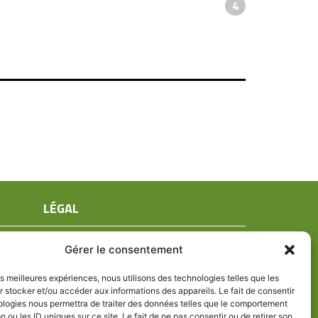
4
LÉGAL
Mentions légales
Gérer le consentement
Conditions générales de ventes
Politique de confidentialité
les meilleures expériences, nous utilisons des technologies telles que les
 stocker et/ou accéder aux informations des appareils. Le fait de consentir
Politique de cookies (UE)
ologies nous permettra de traiter des données telles que le comportement
n ou les ID uniques sur ce site. Le fait de ne pas consentir ou de retirer son