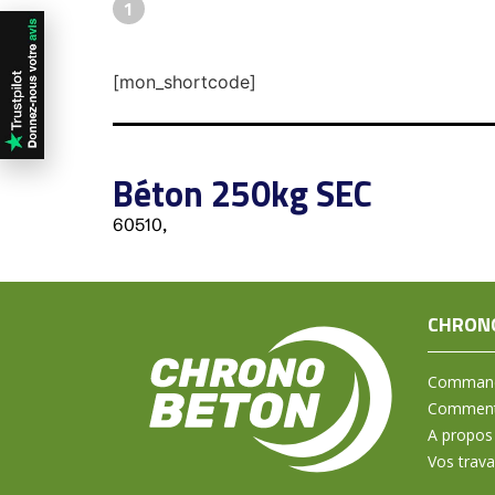
1
[mon_shortcode]
Béton 250kg SEC
60510,
CHRON
Command
Comment 
A propos
Vos trav