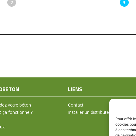
2
3
OBETON
LIENS
ez votre béton
Contact
ça fonctionne ?
Installer un distributeur
Pour offrir 
cookies pour
aux
à ces techn
de navigatio