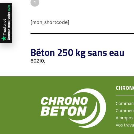
1
[mon_shortcode]
Béton 250 kg sans eau
60210,
CHRON
Command
Comment 
A propos
Vos trav