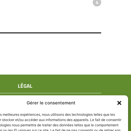
4
LÉGAL
Mentions légales
Gérer le consentement
Conditions générales de ventes
Politique de confidentialité
les meilleures expériences, nous utilisons des technologies telles que les
 stocker et/ou accéder aux informations des appareils. Le fait de consentir
Politique de cookies (UE)
ologies nous permettra de traiter des données telles que le comportement
n ou les ID uniques sur ce site. Le fait de ne pas consentir ou de retirer son