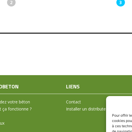
2
3
OBETON
LIENS
ez votre béton
Contact
ça fonctionne ?
Installer un distributeur
Pour offrir 
cookies pour
aux
à ces techn
de navigatio