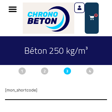
0
Béton 250 kg/m³
1
2
3
4
[mon_shortcode]