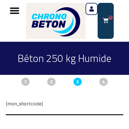
0
Béton 250 kg Humide
1
2
3
4
[mon_shortcode]