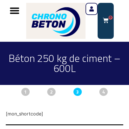
0
Béton 250 kg de ciment –
600L
1
2
3
4
[mon_shortcode]