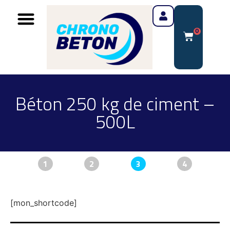
0
Béton 250 kg de ciment –
500L
1
2
3
4
[mon_shortcode]