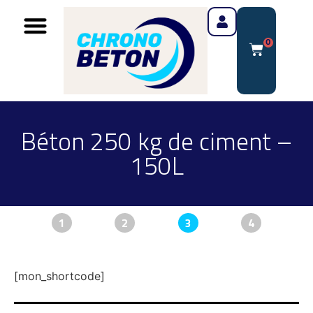
0
Béton 250 kg de ciment –
150L
1
2
3
4
[mon_shortcode]