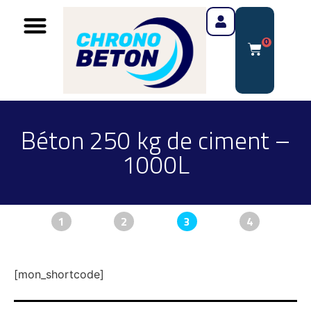
0
Béton 250 kg de ciment –
1000L
1
2
3
4
[mon_shortcode]