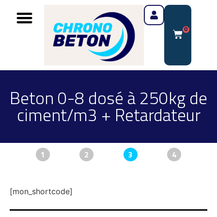
0
Beton 0-8 dosé à 250kg de
ciment/m3 + Retardateur
1
2
3
4
[mon_shortcode]