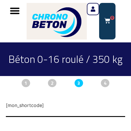
0
Béton 0-16 roulé / 350 kg
1
2
3
4
[mon_shortcode]