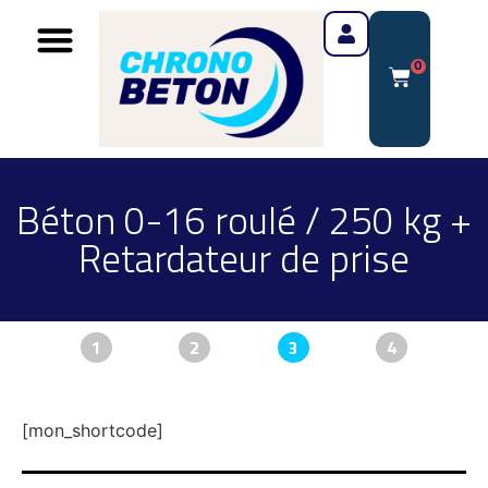
0
Béton 0-16 roulé / 250 kg +
Retardateur de prise
1
2
3
4
[mon_shortcode]