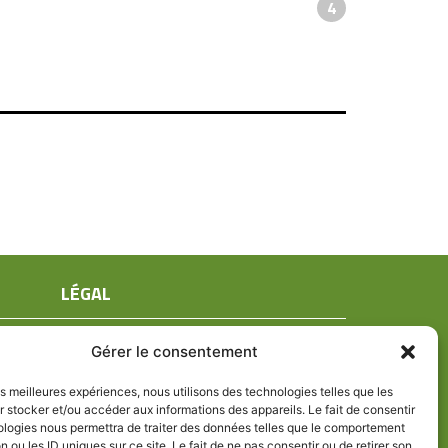
4
LÉGAL
Mentions légales
Gérer le consentement
Conditions générales de ventes
Politique de confidentialité
les meilleures expériences, nous utilisons des technologies telles que les
 stocker et/ou accéder aux informations des appareils. Le fait de consentir
Politique de cookies (UE)
ologies nous permettra de traiter des données telles que le comportement
n ou les ID uniques sur ce site. Le fait de ne pas consentir ou de retirer son