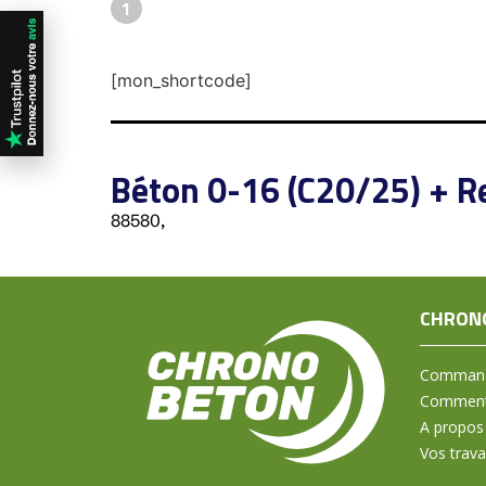
1
[mon_shortcode]
Béton 0-16 (C20/25) + R
88580,
CHRON
Command
Comment 
A propos
Vos trav