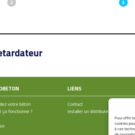
2
3
etardateur
OBETON
LIENS
ez votre béton
Contact
ça fonctionne ?
Installer un distributeur
Pour offrir 
cookies pour
aux
à ces techn
de navigatio