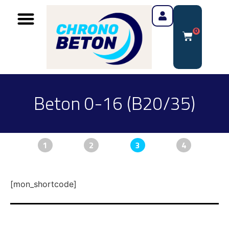
0
Beton 0-16 (B20/35)
1
2
3
4
[mon_shortcode]