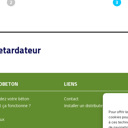
2
3
etardateur
OBETON
LIENS
ez votre béton
Contact
ça fonctionne ?
Installer un distributeur
Pour offrir 
cookies pour
aux
à ces techn
de navigatio