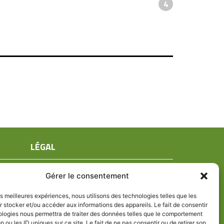
4
LÉGAL
Mentions légales
Gérer le consentement
Conditions générales de ventes
Politique de confidentialité
les meilleures expériences, nous utilisons des technologies telles que les
 stocker et/ou accéder aux informations des appareils. Le fait de consentir
Politique de cookies (UE)
ologies nous permettra de traiter des données telles que le comportement
n ou les ID uniques sur ce site. Le fait de ne pas consentir ou de retirer son