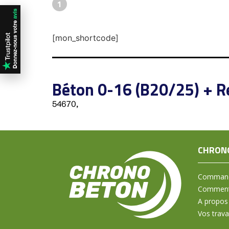
1
[mon_shortcode]
Béton 0-16 (B20/25) + R
54670,
CHRON
Command
Comment 
A propos
Vos trav