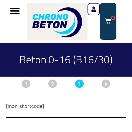
0
Beton 0-16 (B16/30)
1
2
3
4
[mon_shortcode]