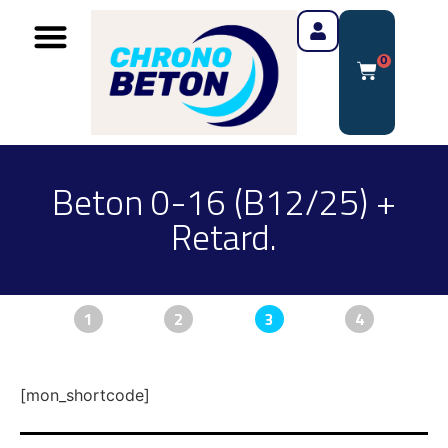
0
Beton 0-16 (B12/25) +
Retard.
1
2
3
4
[mon_shortcode]