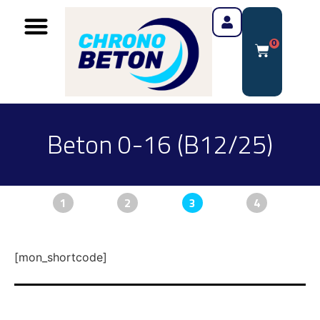
0
Beton 0-16 (B12/25)
1
2
3
4
[mon_shortcode]