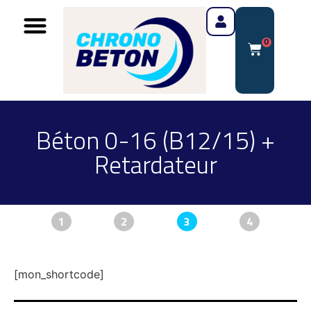
0
Béton 0-16 (B12/15) +
Retardateur
1
2
3
4
[mon_shortcode]