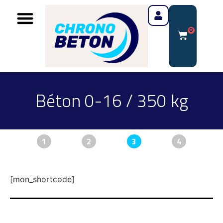
0
Béton 0-16 / 350 kg
1
2
3
4
[mon_shortcode]